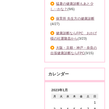
猛暑の健康診断もあと少
し‥かな？
(9/6)
保育所 先生方の健康診断
(4/27)
健康診断ならFPC おかげ
様の社運隆昌から
(3/23)
大阪・京都・神戸・奈良の
出張健康診断ならFPC
(3/15)
カレンダー
2023年1月
月
火
水
木
金
土
日
1
2
3
4
5
6
7
8